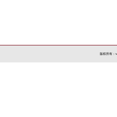
版权所有：wi