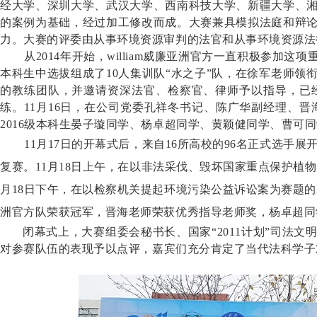
经大学、深圳大学、武汉大学、西南科技大学、新疆大学、
的案例为基础，经过加工修改而成。大赛兼具模拟法庭和辩
力。大赛的评委由从事环境资源审判的法官和从事环境资源
法
从
2014年开始，william威廉亚洲官方一直积极参加这项
本科生中选拔组成了10人集训队“水之子”队，在徐军老师
的教练团队，并邀请资深法官、检察官、律师予以指导，已
练。11月16日，
在公司党委孔祥冬书记、陈广华副经理、晋
2016级本科生晏子璇同学、杨卓超同学、黄颖健同学、曹可同
11月17日
的开幕式后
，来自
16所高校
的
96名
正式
选手
展
复赛。
11月18日上午，
在以
非法采伐、毁坏国家重点保护植物
月18日下午，在以检察机关提起环境污染公益诉讼案为赛题
洲官方队荣获冠军，
晋海老师
荣获
优秀指导老师奖，杨卓超同
闭幕式
上，大赛组委会秘书长、国家
“2011计划”司法
对
参赛队伍的表现
予以点评
，
嘉宾们充分肯定了
当代
法科学子