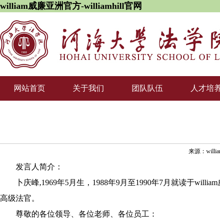
william威廉亚洲官方-williamhill官网
网站首页
关于我们
团队队伍
人才培
来源：will
发言人简介：
卜庆峰
,1969年5月生，1988年9月至1990年7月就读
高级法官。
尊敬的各位领导、各位老师、各位员工：