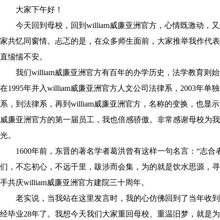
大家下午好！
今天回到母校，回到william威廉亚洲官方，心情既激动，又
家共忆同窗情。忐忑的是，在众多师生面前，大家推举我作代表
直惴惴不安。
我们william威廉亚洲官方有百年的办学历史，法学教育则
在1995年并入william威廉亚洲官方人文公司法律系，2003年
系，到法律系，再到william威廉亚洲官方，名称的变换，也显示
威廉亚洲官方的第一届员工，我也倍感骄傲。非常感谢母校为我们
光。
1600年前，东晋的著名学者葛洪曾有这样一句名言：“志
们，不忘初心，不远千里，跋涉而会集，为的就是饮水思源，寻
手共庆william威廉亚洲官方建院三十周年。
老实说，当我站在这里发言时，我的心仿佛回到了当年收到
经毕业
28年了。我想今天我们大家重回母校、重温旧梦，就是为