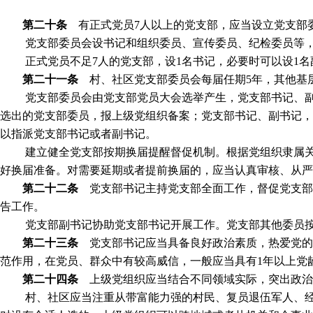
第二十条
有正式党员
7
人以上的党支部，应当设立党支部
党支部委员会设书记和组织委员、宣传委员、纪检委员等
正式党员不足
7
人的党支部，设
1
名书记，必要时可以设
1
名
第二十一条
村、社区党支部委员会每届任期
5
年，其他基
党支部委员会由党支部党员大会选举产生，党支部书记、
选出的党支部委员，报上级党组织备案；党支部书记、副书记，
以指派党支部书记或者副书记。
建立健全党支部按期换届提醒督促机制。根据党组织隶属
好换届准备。对需要延期或者提前换届的，应当认真审核、从严
第二十二条
党支部书记主持党支部全面工作，督促党支部
告工作。
党支部副书记协助党支部书记开展工作。党支部其他委员
第二十三条
党支部书记应当具备良好政治素质，热爱党的
范作用，在党员、群众中有较高威信，一般应当具有
1
年以上党
第二十四条
上级党组织应当结合不同领域实际，突出政治
村、社区应当注重从带富能力强的村民、复员退伍军人、