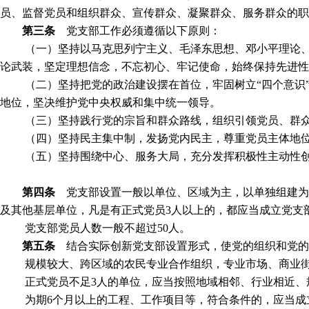
员、监督党员和组织群众、宣传群众、凝聚群众、服务群众的职
第三条
党支部工作必须遵循以下原则：
（一）坚持以马克思列宁主义、毛泽东思想、邓小平理论、
论武装，坚定理想信念，不忘初心、牢记使命，始终保持先进性
（二）坚持把党的政治建设摆在首位，牢固树立“四个意识”
地位，坚决维护党中央权威和集中统一领导。
（三）坚持践行党的宗旨和群众路线，组织引领党员、群
（四）坚持民主集中制，发扬党内民主，尊重党员主体地
（五）坚持围绕中心、服务大局，充分发挥积极性主动性
第四条
党支部设置一般以单位、区域为主，以单独组建为
及其他基层单位，凡是有正式党员
3
人以上的，都应当成立党支
党支部党员人数一般不超过
50
人。
第五条
结合实际创新党支部设置形式，使党的组织和党的
规模较大、跨区域的农民专业合作组织，专业市场、商业
正式党员不足
3
人的单位，应当按照地域相邻、行业相近、
为期
6
个月以上的工程、工作项目等，符合条件的，应当成