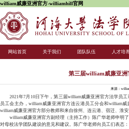
william威廉亚洲官方-williamhill官网
网站首页
关于我们
团队队伍
人才培
第三届william威
来源：will
2021
年
7
月
10
日下午，第三届william威廉亚洲官方法学员
员工会主办，william威廉亚洲官方连云港员工分会和wil
william威廉亚洲官方部分教师和来自徐州、连云港、宿迁、
william威廉亚洲官方副经理（主持工作）陈广华老师
对母校法学团队建设的意见和建议。陈广华老师向员工们表态：