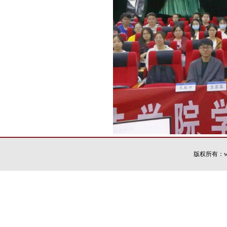
版权所有：wi