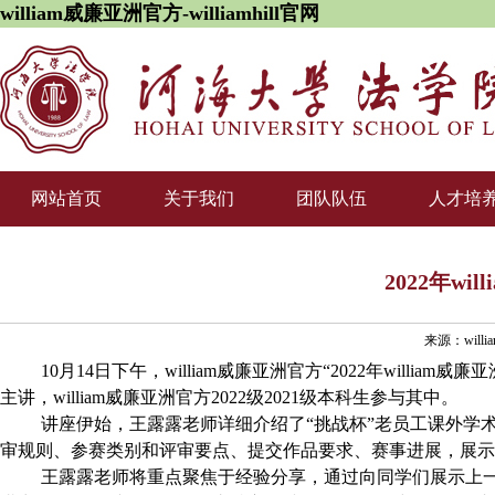
william威廉亚洲官方-williamhill官网
网站首页
关于我们
团队队伍
人才培
2022年w
来源：will
10
月
14
日下午，william威廉亚洲官方
“2022
年william
主讲，william威廉亚洲官方
2022
级
2021
级本科生参与其中。
讲座伊始，王露露老师详细介绍了“挑战杯”老员工课外学
审规则、参赛类别和评审要点、提交作品要求、赛事进展，展示
王露露老师将重点聚焦于经验分享，通过向同学们展示上