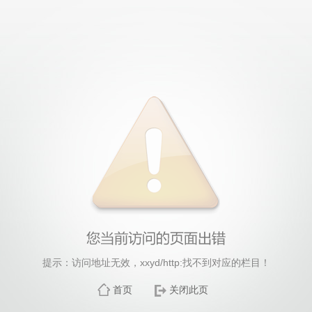
william威廉亚洲官方-williamhill官网
提示：访问地址无效，xxyd/http:找不到对应的栏目！
首页
关闭此页