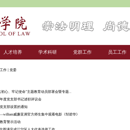
人才培养
学术科研
党群工作
员工工作
工作
党委
初心、牢记使命”主题教育动员部署会暨专题...
18年度党支部书记述职评议会
党支部设置的通知
william威廉亚洲官方师生集中观看电影《邹碧华》
教育警示活动
亚洲官方圆满完成江宁区人大代表选举工作