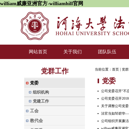
william威廉亚洲官方-williamhill官网
网站首页
关于我们
团队队伍
党群工作
当前位置：
首页
党群
党委
党委
公司党委召开“不忘
组织机构
公司党委召开20
党建工作
关于调整公司党委
工会
法官当如邹碧华——
教代会
公司组织开展廉洁
william威廉