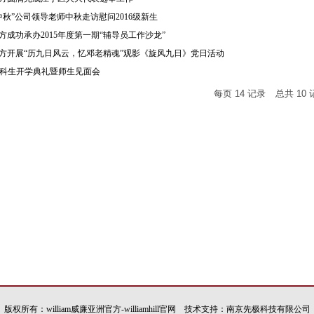
秋”公司领导老师中秋走访慰问2016级新生
洲官方成功承办2015年度第一期“辅导员工作沙龙”
亚洲官方开展“历九日风云，忆邓老精魂”观影《旋风九日》党日活动
级本科生开学典礼暨师生见面会
每页
14
记录
总共
10
版权所有：william威廉亚洲官方-williamhill官网 技术支持：
南京先极科技有限公司