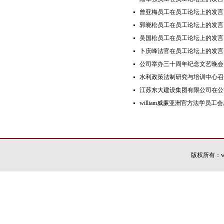
曾亚梅员工在员工论坛上的发言
郭晓松员工在员工论坛上的发言
吴国松员工在员工论坛上的发言
卜庆峰法官在员工论坛上的发言
公司举办三十周年纪念文艺晚会
水利政策法制研究与培训中心召
江苏东大建设集团有限公司在公
william威廉亚洲官方法学员
版权所有：wi