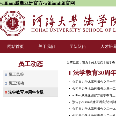
william威廉亚洲官方-williamhill官网
网站首页
关于我们
团队队伍
人才培
员工动态
当前位置：
首页
员工动态
法学教
法学教育30周
员工风采
公司举办学术系列报告之三十三暨
员工活动
公司举办学术系列报告之三十二暨
法学教育30周年专题
william威廉亚洲官方法学教
预告 | william威廉亚洲官
公司举办学术系列报告之二十九暨
公司举办学术系列报告之二十八暨